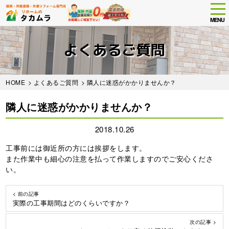
tog
nav
MENU
Skip
to
よくあるご質問
main
content
HOME
>
よくあるご質問
> 隣人に迷惑がかかりませんか？
隣人に迷惑がかかりませんか？
2018.10.26
工事前には御近所の方には挨拶をします。
また作業中も細心の注意を払って作業しますのでご安心くださ
い。
< 前の記事
実際の工事期間はどのくらいですか？
次の記事 >