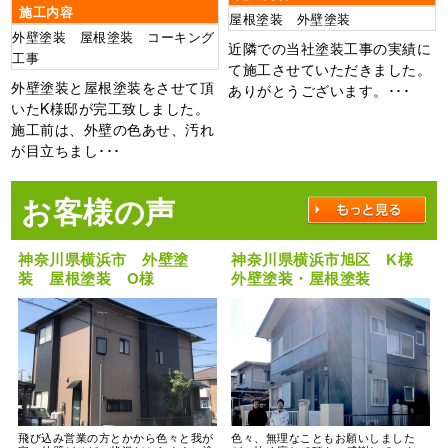
施工内容
屋根塗装 外壁塗装
外壁塗装 屋根塗装 コーキング
近隣での当社塗装工事の実績に
工事
て施工させていただきました。
外壁塗装と屋根塗装をさせて頂
ありがとうございます。･･･
いたK様邸が完工致しました。
施工前は、外壁の色あせ、汚れ
が目立ちまし･･･
お客様の声
神奈川県横浜市 外壁塗
神奈川県横浜市旭区 K様
装 屋根塗装 O様
外壁塗装・屋根塗装
飛び込み営業の方とかから色々と我が
色々、無理なこともお願いしました