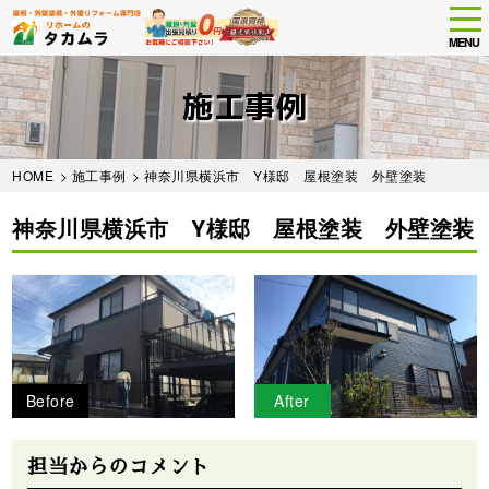
tog
nav
MENU
Skip
to
施工事例
main
content
HOME
>
施工事例
>
神奈川県横浜市 Y様邸 屋根塗装 外壁塗装
神奈川県横浜市 Y様邸 屋根塗装 外壁塗装
Before
After
担当からのコメント