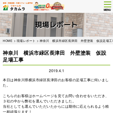
tog
nav
MENU
Skip
to
現場レポート
main
content
HOME
>
現場レポート
> 神奈川 横浜市緑区長津田 外壁塗装 仮設足場工
神奈川 横浜市緑区長津田 外壁塗装 仮設
足場工事
2019.4.1
本日は神奈川県横浜市緑区長津田のお客様の足場工事に伺いまし
た。
こちらのお客様はホームページを見てお問い合わせをいただき、
３社の中から弊社を選んでいただきました。
当社としても選んでいただいたからには期待に応えられるよう精
一杯頑張ります！