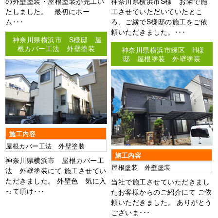
の外壁塗装・屋根塗装が完工い
神奈川県横浜市S様 お隣で施
たしました。 最初にホー
工させていただいていたとこ
ム･･･
ろ、ご縁でS様邸の施工をご依
頼いただきました。･･･
神奈川県横浜市 S様邸 屋
根カバー工法 外壁塗装
神奈川県横浜市緑区 H様
邸 屋根塗装 外壁塗装
施工内容
屋根カバー工法 外壁塗装
施工内容
神奈川県横浜市 屋根カバー工
屋根塗装 外壁塗装
法 外壁塗装にて 施工させてい
ただきました。 外壁色 気に入
当社で施工させていただきまし
って頂け･･･
たお客様からのご紹介にて ご依
頼いただきました。 ありがとう
ございま･･･